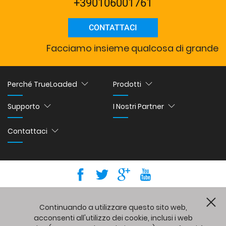
+390106001761
CONTATTACI
Facciamo insieme qualcosa di grande
Perché TrueLoaded
Prodotti
Supporto
I Nostri Partner
Contattaci
CL
Copyright © 2026 Holbi Group Ltd.
Continuando a utilizzare questo sito web,
eCommerce development
by
Holbi
.
Powered by Powerful Commerce
acconsenti all'utilizzo dei cookie, inclusi i web