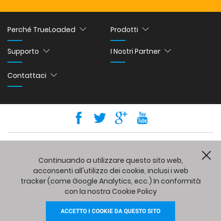
Perché TrueLoaded
Prodotti
Supporto
I Nostri Partner
Contattaci
Copyright © 2026 Holbi Group Ltd.
eCommerce development
by
Holbi
.
Powered by Powerful Commerce
CL
Continuando a utilizzare questo sito web,
acconsenti all'utilizzo dei cookie, inclusi i web
tracker (come Google Analytics, ecc.) In conformità
con la nostra Cookie Policy
ACCETTO I COOKIE DA QUESTO SITO