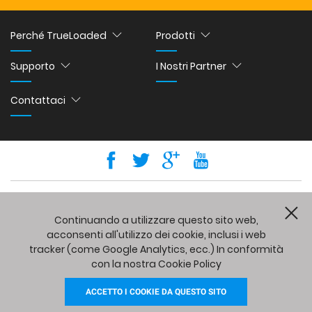
Perché TrueLoaded
Prodotti
Supporto
I Nostri Partner
Contattaci
Copyright © 2026 Holbi Group Ltd.
CL
eCommerce development
by
Holbi
.
Powered by Powerful Commerce
Continuando a utilizzare questo sito web,
acconsenti all'utilizzo dei cookie, inclusi i web
tracker (come Google Analytics, ecc.) In conformità
con la nostra Cookie Policy
ACCETTO I COOKIE DA QUESTO SITO